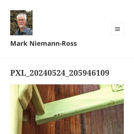
MENU
Mark Niemann-Ross
AND
WIDGETS
PXL_20240524_205946109