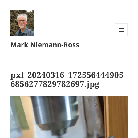
MENU
Mark Niemann-Ross
AND
WIDGETS
pxl_20240316_172556444905
6856277829782697.jpg